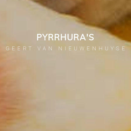
PYRRHURA'S
GEERT VAN NIEUWENHUYSE